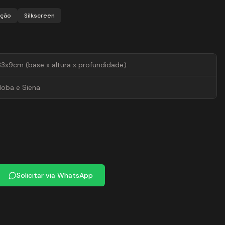
ação
Silkscreen
3x9cm (base x altura x profundidade)
oba e Siena
Solicitar via WhatsApp