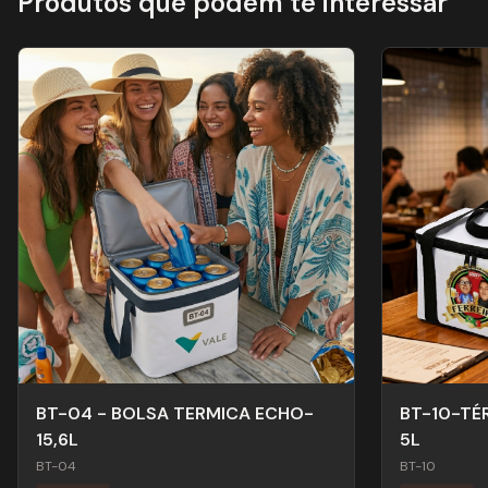
Produtos que podem te interessar
BT-04 - BOLSA TERMICA ECHO-
BT-10-TÉ
15,6L
5L
BT-04
BT-10