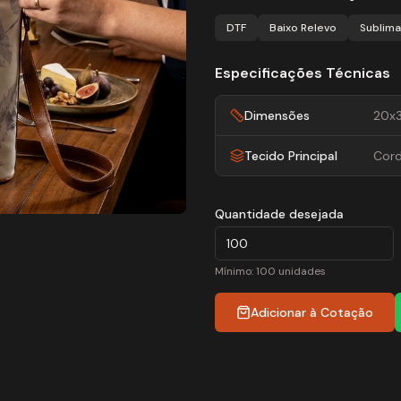
DTF
Baixo Relevo
Sublim
Especificações Técnicas
Dimensões
20x3
Tecido Principal
Cord
Quantidade desejada
Mínimo: 100 unidades
Adicionar à Cotação