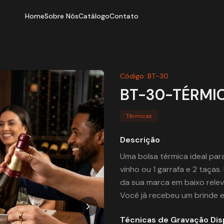
Home
Sobre Nós
Catálogo
Contato
Código
:
BT-30
BT-30-TÉRMIC
Térmicas
Descrição
Uma bolsa térmica ideal par
vinho ou 1 garrafa e 2 taça
da sua marca em baixo relev
Você já recebeu um brinde 
Técnicas de Gravação Dis