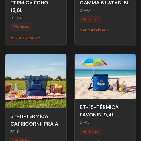
TERMICA ECHO-
GAMMA 6 LATAS-5L
15,6L
BT-10
BT-04
Térmicas
Térmicas
Ver detalhes
Ver detalhes
BT-15-TÉRMICA
PAVONIS-9,4L
BT-11-TERMICA
BT-15
CAPRICORNI-PRAIA
Térmicas
BT-11
Térmicas